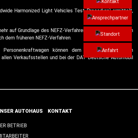
Kont
wide Harmonized Light Vehicles Test Procedure) ermittelt,
Ansp
t mehr auf Grundlage des NEFZ-Verfahrens homologiert werden
Stan
ach dem früheren NEFZ-Verfahren.
euer Personenkraftwagen können dem "Leitfaden über den
Anfa
allen Verkaufsstellen und bei der DAT Deutsche Automobil
NSER AUTOHAUS
KONTAKT
ER BETRIEB
ITARBEITER