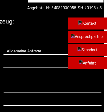
Angebots-Nr. 34081930055-SH #0198 / 8
zeug:
Kont
Ansp
Stan
Anfa