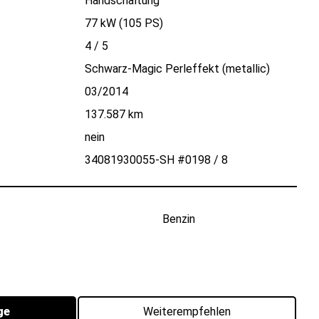
Handschaltung
77 kW (105 PS)
4
/
5
Schwarz-Magic Perleffekt (metallic)
03/2014
137.587 km
nein
34081930055-SH #0198 / 8
Benzin
ge
Weiterempfehlen