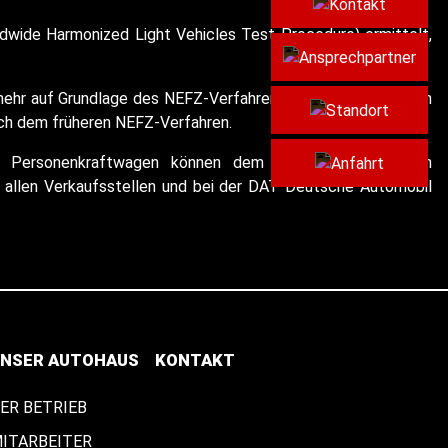
Kont
wide Harmonized Light Vehicles Test Procedure) ermittelt,
Ansp
t mehr auf Grundlage des NEFZ-Verfahrens homologiert werden
Stan
ach dem früheren NEFZ-Verfahren.
euer Personenkraftwagen können dem "Leitfaden über den
Anfa
allen Verkaufsstellen und bei der DAT Deutsche Automobil
NSER AUTOHAUS
KONTAKT
ER BETRIEB
ITARBEITER