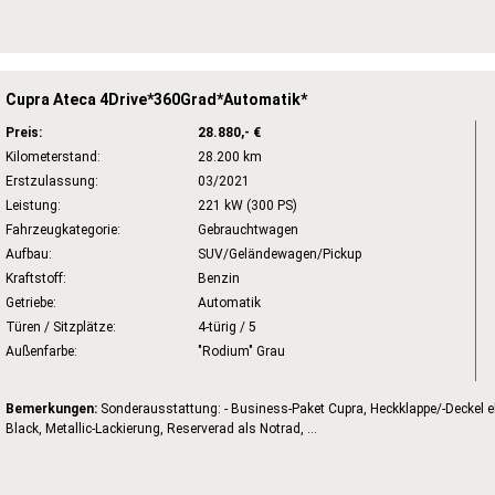
Cupra Ateca 4Drive*360Grad*Automatik*
Preis:
28.880,- €
Kilometerstand:
28.200 km
Erstzulassung:
03/2021
Leistung:
221 kW (300 PS)
Fahrzeugkategorie:
Gebrauchtwagen
Aufbau:
SUV/Geländewagen/Pickup
Kraftstoff:
Benzin
Getriebe:
Automatik
Türen / Sitzplätze:
4-türig / 5
Außenfarbe:
"Rodium" Grau
Bemerkungen:
Sonderausstattung: - Business-Paket Cupra, Heckklappe/-Deckel elek
Black, Metallic-Lackierung, Reserverad als Notrad, ...