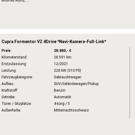
Android Auto), ...
Cupra Formentor VZ 4Drive *Navi-Kamera-Full-Link*
Preis:
28.880,- €
Kilometerstand:
28.591 km
Erstzulassung:
12/2021
Leistung:
228 kW (310 PS)
Fahrzeugkategorie:
Gebrauchtwagen
Aufbau:
SUV/Geländewagen/Pickup
Kraftstoff:
Benzin
Getriebe:
Automatik
Türen / Sitzplätze:
4-türig / 5
Außenfarbe:
Mitternachtsschwarz