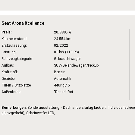
Seat Arona Xcellence
Preis:
20.880,- €
Kilometerstand:
24.554 km
Erstzulassung:
02/2022
Leistung:
81 kW (110 PS)
Fahrzeugkategorie:
Gebrauchtwagen
Aufbau:
SUV/Geländewagen/Pickup
Kraftstoff:
Benzin
Getriebe:
Automatik
Türen / Sitzplätze:
4-türig / 5
Außenfarbe:
"Desire" Rot
Bemerkungen:
Sonderausstattung: - Dach andersfarbig lackiert, Individuallackie
glanzgedreht), Scheinwerfer LED, ...